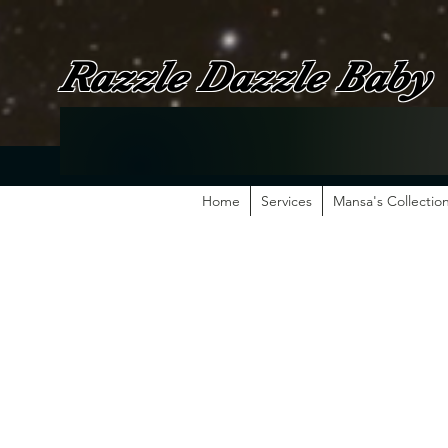
Razzle Dazzle Baby
Home
Services
Mansa's Collectio