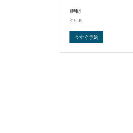
1時間
19.99
$19.99
米
ド
ル
今すぐ予約