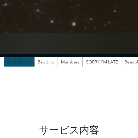
n
Book Online
Bedding
Members
SORRY I'M LATE
Beautif
サービス内容