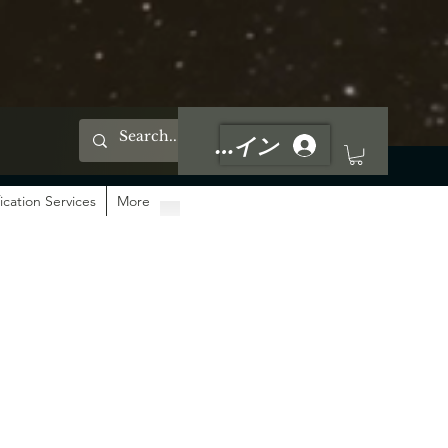
ログイン
ication Services
More