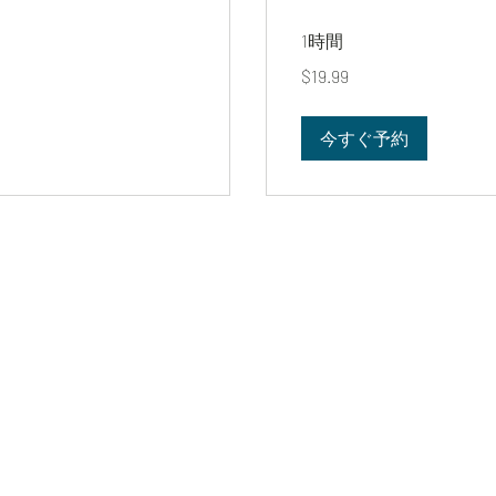
1時間
19.99
$19.99
米
ド
ル
今すぐ予約